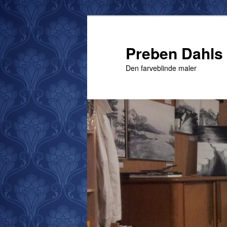
Fortsæt
til
primært
Preben Dahls 
indhold
Den farveblinde maler