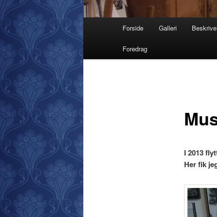
Hovedmenu
Forside
Galleri
Beskrive
Foredrag
Mus
I 2013 fly
Her fik jeg