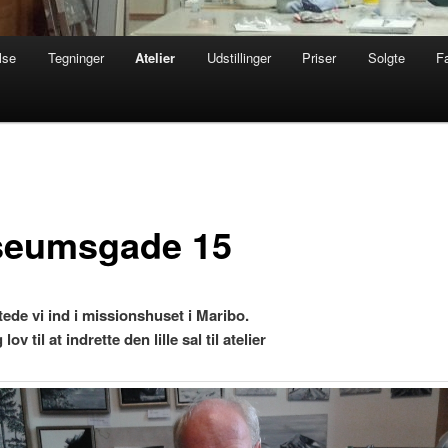
lse
Tegninger
Atelier
Udstillinger
Priser
Solgte
F
eumsgade 15
ttede vi ind i missionshuset i Maribo.
 lov til at indrette den lille sal til atelier