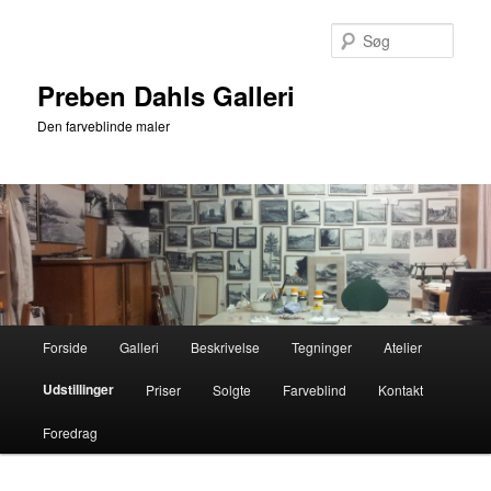
Fortsæt
til
Søg
primært
indhold
Preben Dahls Galleri
Den farveblinde maler
Hovedmenu
Forside
Galleri
Beskrivelse
Tegninger
Atelier
Udstillinger
Priser
Solgte
Farveblind
Kontakt
Foredrag