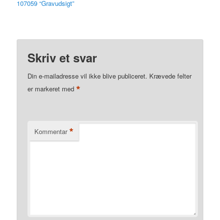
107059 “Gravudsigt”
Skriv et svar
Din e-mailadresse vil ikke blive publiceret.
Krævede felter
*
er markeret med
*
Kommentar