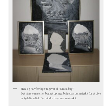
Hele og halvfærdige udgaver af “Gravudsigt”
Det største maleri er bygget op med bølgepap og malerkit for at give
en tydelig relief. De mindre bare med maleerkit.