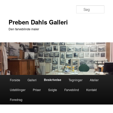
Fortsæt
til
Søg
primært
indhold
Preben Dahls Galleri
Den farveblinde maler
Hovedmenu
Beskrivelse
Forside
Galleri
Tegninger
Atelier
Udstillinger
Priser
Solgte
Farveblind
Kontakt
Foredrag