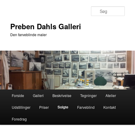
Fortsæt
til
Søg
primært
indhold
Preben Dahls Galleri
Den farveblinde maler
Hovedmenu
Forside
Galleri
Beskrivelse
Tegninger
Atelier
Solgte
Udstillinger
Priser
Farveblind
Kontakt
Foredrag