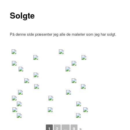
Solgte
På denne side præsenter jeg alle de malerier som jeg har solgt.
1
2
...
9
►